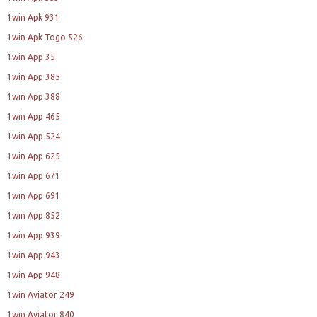
1win Apk 931
1win Apk Togo 526
1win App 35
1win App 385
1win App 388
1win App 465
1win App 524
1win App 625
1win App 671
1win App 691
1win App 852
1win App 939
1win App 943
1win App 948
1win Aviator 249
1win Aviator 840