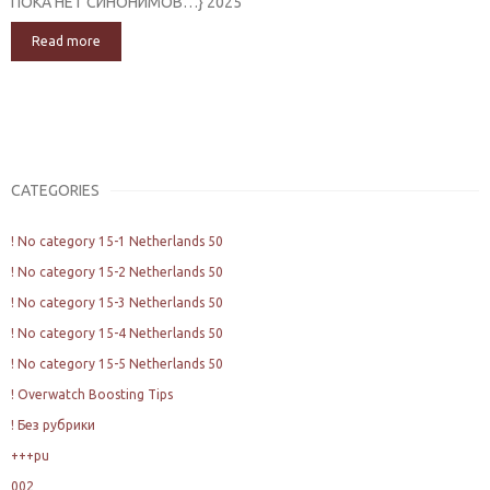
ПОКА НЕТ СИНОНИМОВ…} 2025
Read more
CATEGORIES
! No category 15-1 Netherlands 50
! No category 15-2 Netherlands 50
! No category 15-3 Netherlands 50
! No category 15-4 Netherlands 50
! No category 15-5 Netherlands 50
! Overwatch Boosting Tips
! Без рубрики
+++pu
002