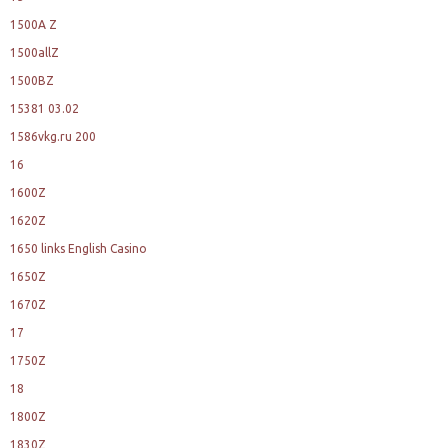
1500A Z
1500allZ
1500BZ
15381 03.02
1586vkg.ru 200
16
1600Z
1620Z
1650 links English Casino
1650Z
1670Z
17
1750Z
18
1800Z
1830Z