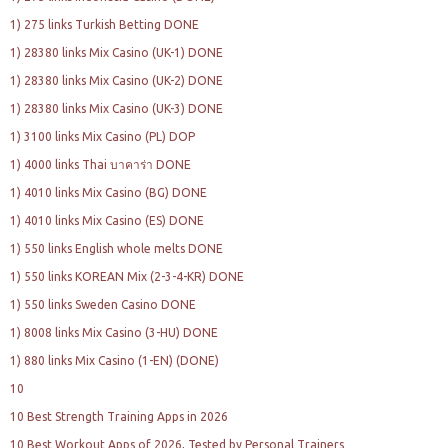
1) 275 links Turkish Betting DONE
1) 28380 links Mix Casino (UK-1) DONE
1) 28380 links Mix Casino (UK-2) DONE
1) 28380 links Mix Casino (UK-3) DONE
1) 3100 links Mix Casino (PL) DOP
1) 4000 links Thai บาคาร่า DONE
1) 4010 links Mix Casino (BG) DONE
1) 4010 links Mix Casino (ES) DONE
1) 550 links English whole melts DONE
1) 550 links KOREAN Mix (2-3-4-KR) DONE
1) 550 links Sweden Casino DONE
1) 8008 links Mix Casino (3-HU) DONE
1) 880 links Mix Casino (1-EN) (DONE)
10
10 Best Strength Training Apps in 2026
10 Best Workout Apps of 2026, Tested by Personal Trainers