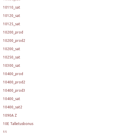
10110_sat
10120_sat
10125_sat
10200_prod
10200_prod2
10200_sat
10250_sat
10300_sat
10400_prod
10400_prod2
10400_prod3
10400_sat
10400_sat2
1090A Z
10E Talletusbonus
11