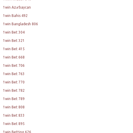
1win Azərbaycan
1win Bahis 492
1win Bangladesh 806
1win Bet 304
1win Bet 321
1win Bet 415
1win Bet 668
1win Bet 706
1win Bet 763
1win Bet 770
1win Bet 782
1win Bet 789
1win Bet 808
1win Bet 833
1win Bet 895
1win Betting 626