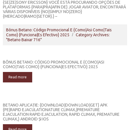
Bônus Betano: Código Promocional E {Como|Asi Como|Tais
Como} {Funciona|Es Efectivo} 2025
Category Archives:
"Betano Baixar 716"
BÔNUS BETANO: CÓDIGO PROMOCIONAL E {COMO|ASI
COMO|TAIS COMO} {FUNCIONA|ES EFECTIVO} 2025
Read more
BETANO APLICAȚIE: {DOWNLOAD|DOWN LOAD|GET} APK
{PE|RAPID EJACULATIONATURE CLIMAX,|PREMATURE
EJACULATION RAPID EJACULATION, RAPID CLIMAX, PREMATURE
CLIMAX,} ANDROID ȘI IOS
Read more