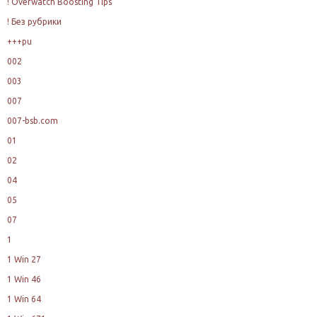
! Overwatch Boosting Tips
! Без рубрики
+++pu
002
003
007
007-bsb.com
01
02
04
05
07
1
1 Win 27
1 Win 46
1 Win 64