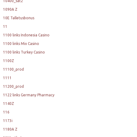
10400_sat2
1090A Z
10E Talletusbonus
11
1100 links Indonesia Casino
1100 links Mix Casino
1100 links Turkey Casino
1100Z
11100_prod
1111
11200_prod
1122 links Germany Pharmacy
1140Z
116
1173i
1180A Z