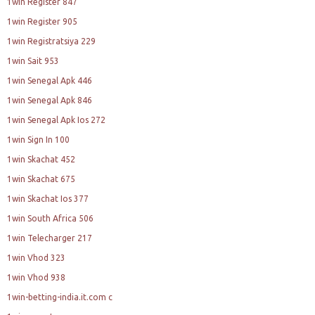
1win Register 847
1win Register 905
1win Registratsiya 229
1win Sait 953
1win Senegal Apk 446
1win Senegal Apk 846
1win Senegal Apk Ios 272
1win Sign In 100
1win Skachat 452
1win Skachat 675
1win Skachat Ios 377
1win South Africa 506
1win Telecharger 217
1win Vhod 323
1win Vhod 938
1win-betting-india.it.com c