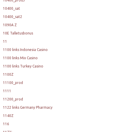
10400_prod3
10400_sat
10400_sat2
1090A Z
10E Talletusbonus
11
1100 links Indonesia Casino
1100 links Mix Casino
1100 links Turkey Casino
1100Z
11100_prod
1111
11200_prod
1122 links Germany Pharmacy
1140Z
116