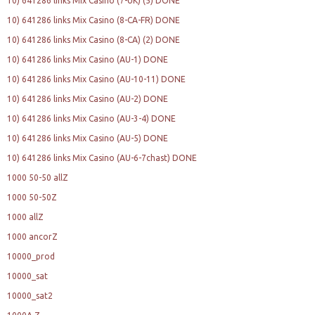
10) 641286 links Mix Casino (7-UK) (5) DONE
10) 641286 links Mix Casino (8-CA-FR) DONE
10) 641286 links Mix Casino (8-CA) (2) DONE
10) 641286 links Mix Casino (AU-1) DONE
10) 641286 links Mix Casino (AU-10-11) DONE
10) 641286 links Mix Casino (AU-2) DONE
10) 641286 links Mix Casino (AU-3-4) DONE
10) 641286 links Mix Casino (AU-5) DONE
10) 641286 links Mix Casino (AU-6-7chast) DONE
1000 50-50 allZ
1000 50-50Z
1000 allZ
1000 ancorZ
10000_prod
10000_sat
10000_sat2