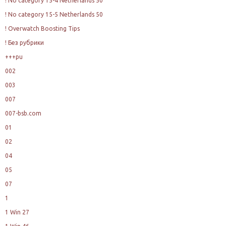
! No category 15-4 Netherlands 50
! No category 15-5 Netherlands 50
! Overwatch Boosting Tips
! Без рубрики
+++pu
002
003
007
007-bsb.com
01
02
04
05
07
1
1 Win 27