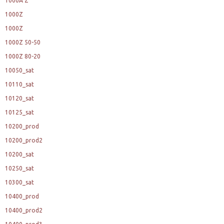
1000A Z
1000Z
1000Z
1000Z 50-50
1000Z 80-20
10050_sat
10110_sat
10120_sat
10125_sat
10200_prod
10200_prod2
10200_sat
10250_sat
10300_sat
10400_prod
10400_prod2