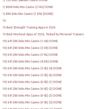
1) 550 links Sweden Casino DONE
1) 8008 links Mix Casino (3-HU) DONE
1) 880 links Mix Casino (1-EN) (DONE)
10
10 Best Strength Training Apps in 2026
10 Best Workout Apps of 2026, Tested by Personal Trainers
10) 641286 links Mix Casino (1-UK) DONE
10) 641286 links Mix Casino (2-UK) DONE
10) 641286 links Mix Casino (3-NL) DONE
10) 641286 links Mix Casino (4-DE) DONE
10) 641286 links Mix Casino (5-SE) (4) DONE
10) 641286 links Mix Casino (5-SE) (6) DONE
10) 641286 links Mix Casino (6-SE) (1) DONE
10) 641286 links Mix Casino (6-SE) (2) DONE
10) 641286 links Mix Casino (6-SE) (3) DONE
10) 641286 links Mix Casino (6-SE) (5) DONE