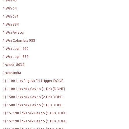
1 Win 46
1 Win 64
1 Win 671
1 Win 894
1 Win Aviator
1 Win Colombia 988
1 Win Login 220
1 Win Login 872
1-xbeti18034
1-xbetindia
1) 1100 links English Frt trigger DONE
1) 1100 links Mix Casino (1-DK) (DONE)
1) 1500 links Mix Casino (2-DK) DONE
1) 1500 links Mix Casino (3-DE) DONE
1) 157190 links Mix Casino (1-GR) DONE
1) 157190 links Mix Casino (1-HU) DONE