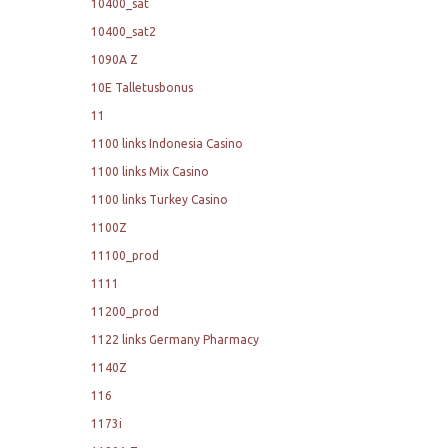
10400_sat
10400_sat2
1090A Z
10E Talletusbonus
11
1100 links Indonesia Casino
1100 links Mix Casino
1100 links Turkey Casino
1100Z
11100_prod
1111
11200_prod
1122 links Germany Pharmacy
1140Z
116
1173i