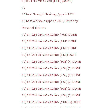
1) 880 links Mix Casino (1-EN) (DONE)
10
10 Best Strength Training Apps in 2026
10 Best Workout Apps of 2026, Tested by
Personal Trainers
10) 641286 links Mix Casino (1-UK) DONE
10) 641286 links Mix Casino (2-UK) DONE
10) 641286 links Mix Casino (3-NL) DONE
10) 641286 links Mix Casino (4-DE) DONE
10) 641286 links Mix Casino (5-SE) (4) DONE
10) 641286 links Mix Casino (5-SE) (6) DONE
10) 641286 links Mix Casino (6-SE) (1) DONE
10) 641286 links Mix Casino (6-SE) (2) DONE
10) 641286 links Mix Casino (6-SE) (3) DONE
10) 641286 links Mix Casino (6-SE) (5) DONE
10) 641286 links Mix Casino (7-UK) (5) DONE