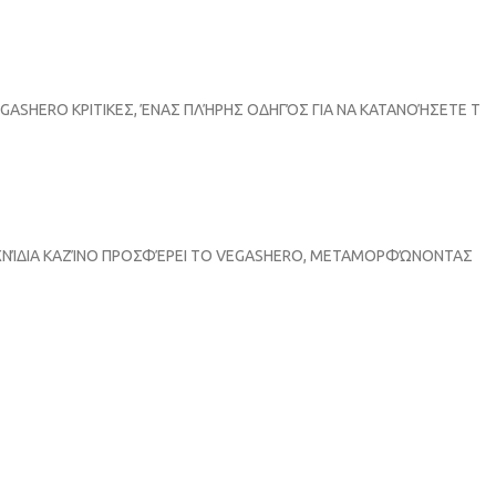
SHERO ΚΡΙΤΙΚΕΣ, ΈΝΑΣ ΠΛΉΡΗΣ ΟΔΗΓΌΣ ΓΙΑ ΝΑ ΚΑΤΑΝΟΉΣΕΤΕ Τ
ΙΧΝΊΔΙΑ ΚΑΖΊΝΟ ΠΡΟΣΦΈΡΕΙ ΤΟ VEGASHERO, ΜΕΤΑΜΟΡΦΏΝΟΝΤΑΣ