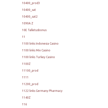
10400_prod3
10400_sat
10400_sat2
1090A Z
10E Talletusbonus
11
1100 links Indonesia Casino
1100 links Mix Casino
1100 links Turkey Casino
1100Z
11100_prod
1111
11200_prod
1122 links Germany Pharmacy
1140Z
116