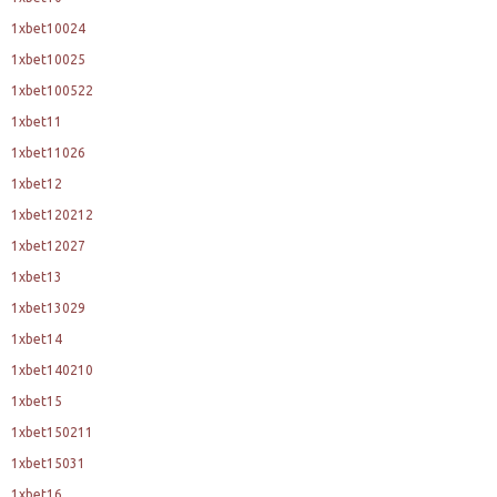
1xbet10024
1xbet10025
1xbet100522
1xbet11
1xbet11026
1xbet12
1xbet120212
1xbet12027
1xbet13
1xbet13029
1xbet14
1xbet140210
1xbet15
1xbet150211
1xbet15031
1xbet16