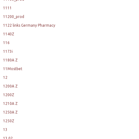
1111
11200_prod
1122 links Germany Pharmacy
1140Z
116
1173i
1180A Z
11Mostbet
12
1200A Z
1200Z
1210A Z
1250A Z
1250Z
13
13.02