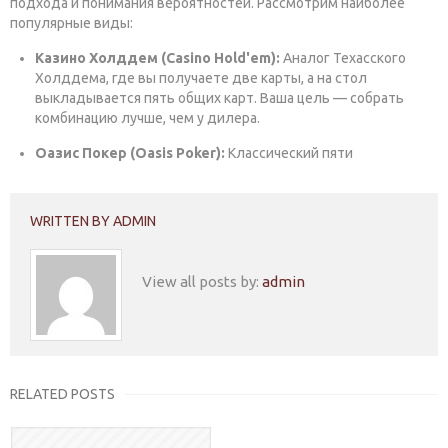
подхода и понимания вероятностей. Рассмотрим наиболее
популярные виды:
Казино Холддем (Casino Hold'em):
Аналог Техасского
Холддема, где вы получаете две карты, а на стол
выкладывается пять общих карт. Ваша цель — собрать
комбинацию лучше, чем у дилера.
Оазис Покер (Oasis Poker):
Классический пяти
WRITTEN BY
ADMIN
View all posts by:
admin
RELATED POSTS