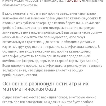
и он не может «сбросить» плохую руку,
1Go Casino
если правила
обязывают его играть.
Важно понимать, что в играх против заведения изначально
заложено математическое преимущество казино (хаус-эдж). В
отличие от клубного покера, где казино берет лишь комиссию
(рейк) с банка, в играх против дилера заведение напрямую
заинтересовано в вашем проигрыше. Ваша задача как игрока —
максимально снизить это преимущество, используя
оптимальную стратегию. Для этого необходимо детально
изучить структуру выплат и правила квалификации дилера. В
большинстве видов покерных игр против казино дилер
«квалифицируется» только при наличии определенной
комбинации (например, пары или старшей карты Туз-Король).
Если дилер не прошел квалификацию, игрок получает выплату
только по анте, что существенно влияет на общую
прибыльность сессии.
Основные разновидности игр и их
математическая база
Существует множество вариаций покера, в которые можно
играть против заведения. Каждая из них требует особого