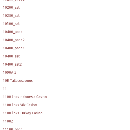
10200_sat
10250_sat
10300_sat
10400_prod
10400_prod2
10400_prod3
10400_sat
10400_sat2
1090A Z
10E Talletusbonus
11
1100 links Indonesia Casino
1100 links Mix Casino
1100 links Turkey Casino
1100Z
11100_prod