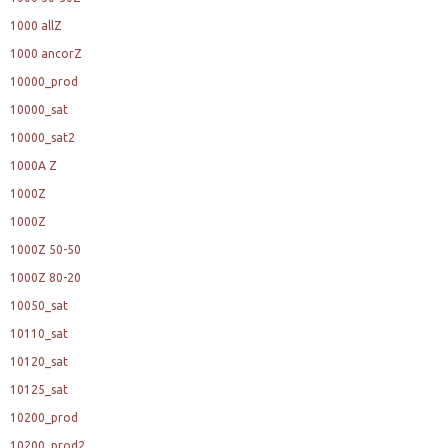
1000 allZ
1000 ancorZ
10000_prod
10000_sat
10000_sat2
1000A Z
1000Z
1000Z
1000Z 50-50
1000Z 80-20
10050_sat
10110_sat
10120_sat
10125_sat
10200_prod
10200_prod2