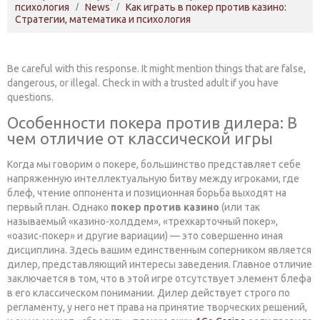
психология
News
Как играть в покер против казино:
Стратегии, математика и психология
Be careful with this response. It might mention things that are false,
dangerous, or illegal. Check in with a trusted adult if you have
questions.
Особенности покера против дилера: В
чем отличие от классической игры
Когда мы говорим о покере, большинство представляет себе
напряженную интеллектуальную битву между игроками, где
блеф, чтение оппонента и позиционная борьба выходят на
первый план. Однако
покер против казино
(или так
называемый «казино-холддем», «трехкарточный покер»,
«оазис-покер» и другие вариации) — это совершенно иная
дисциплина. Здесь вашим единственным соперником является
дилер, представляющий интересы заведения. Главное отличие
заключается в том, что в этой игре отсутствует элемент блефа
в его классическом понимании. Дилер действует строго по
регламенту, у него нет права на принятие творческих решений,