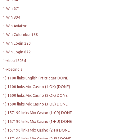
1 Win 671
1 Win 894
1 Win Aviator
1 Win Colombia 988
1 Win Login 220
1 Win Login 872
1-xbeti18034
1-xbetindia
1) 1100 links English Frt trigger DONE
1) 1100 links Mix Casino (1-DK) (DONE)
1) 1500 links Mix Casino (2-DK) DONE
1) 1500 links Mix Casino (3-DE) DONE
1) 157190 links Mix Casino (1-GR) DONE
1) 157190 links Mix Casino (1-HU) DONE
1) 157190 links Mix Casino (2-FI) DONE
1) 157190 links Mix Casino (2-PL) DONE