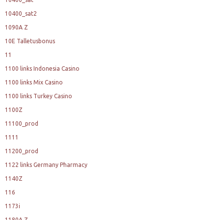
10400_sat2
1090A Z
10E Talletusbonus
11
1100 links Indonesia Casino
1100 links Mix Casino
1100 links Turkey Casino
1100Z
11100_prod
1111
11200_prod
1122 links Germany Pharmacy
1140Z
116
1173i
1180A Z