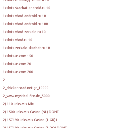
1xslots-skachat-android.ru 10
1xslots-vhod-android.ru 10
1xslots-vhod-android.ru 100
1xslots-vhod-zerkalo.ru 10
1xslots-vhod.ru 10
1xslots-zerkalo-skachat.ru 10
1xslots.us.com 150
1xslots.us.com 20
1xslots.us.com 200
2
2_chickenroad.net.gr_10000
2_www.mystical-fire.de_5000
2) 110 links Mix Mix
2) 1500 links Mix Casino (NL) DONE
2) 157190 links Mix Casino (1-GR)1
2) 157190 links Mix Casino (1-RO) DONE