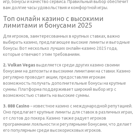
игр, бонусы и качество сервиса. Правильный выбор обеспечит
вам долгие часы удовольствия и комфортной игры.
Топ онлайн казино с высокими
лимитами и бонусами 2025
Для игроков, заинтересованных в крупных ставках, важно
выбирать казино, предлагающее высокие лимиты и выгодные
бонусы. Вот несколько лучших онлайн-казино 2025 года,
которые отвечают этим требованиям.
2. Vulkan Vegas
выделяется среди других казино своими
бонусами на депозиты и высокими лимитами на ставки. Казино
регулярно проводит акции, предоставляя игрокам
возможность получать дополнительные бонусы на крупные
суммы. Платформа поддерживает широкий выбор игр с
возможностью ставить на высокие суммы.
3. 888 Casino
– известное казино с международной репутацией.
Оно предлагает крупные лимиты для ставок в различных играх,
от слотов до покера. Казино также радует игроков
программами лояльности и регулярными бонусами, что делает
его популярным среди высокорисковых игроков.