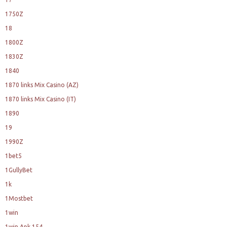
1750Z
18
1800Z
1830Z
1840
1870 links Mix Casino (AZ)
1870 links Mix Casino (IT)
1890
19
1990Z
1bet5
1GullyBet
1k
1Mostbet
1win
1win Apk 154