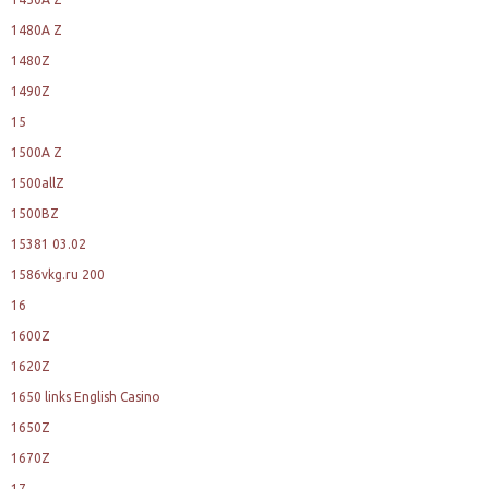
1480A Z
1480Z
1490Z
15
1500A Z
1500allZ
1500BZ
15381 03.02
1586vkg.ru 200
16
1600Z
1620Z
1650 links English Casino
1650Z
1670Z
17