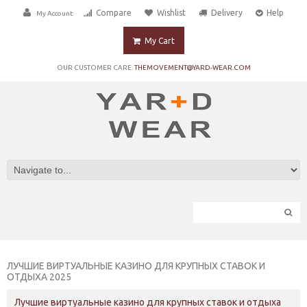
Compare
Wishlist
Delivery
Help
My Account
My Cart
OUR CUSTOMER CARE:
THEMOVEMENT@YARD-WEAR.COM
ЛУЧШИЕ ВИРТУАЛЬНЫЕ КАЗИНО ДЛЯ КРУПНЫХ СТАВОК И
ОТДЫХА 2025
Лучшие виртуальные казино для крупных ставок и отдыха