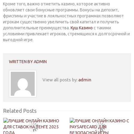
Кроме того, важно отметить казино, которое активно
обновляет свои бонусные программы. Бонусы на депозит,
фриспины и участие в лояльностных программах позволяют
игрокам существенно увеличить свой капитал и получить
дополнительные преимущества.
Куш Казино
с такими
условиями привлекает игроков, стремящихся к долгосрочной и
выгодной игре.
WRITTEN BY
ADMIN
View all posts by:
admin
Related Posts