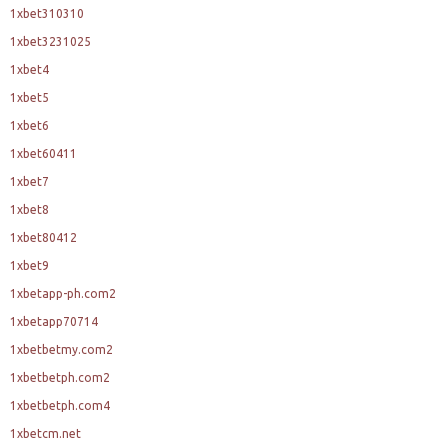
1xbet310310
1xbet3231025
1xbet4
1xbet5
1xbet6
1xbet60411
1xbet7
1xbet8
1xbet80412
1xbet9
1xbetapp-ph.com2
1xbetapp70714
1xbetbetmy.com2
1xbetbetph.com2
1xbetbetph.com4
1xbetcm.net