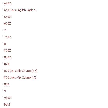
1620Z
1650 links English Casino
1650Z
1670Z
17
1750Z
18
1800Z
1830Z
1840
1870 links Mix Casino (AZ)
1870 links Mix Casino (IT)
1890
19
1990Z
1bet5