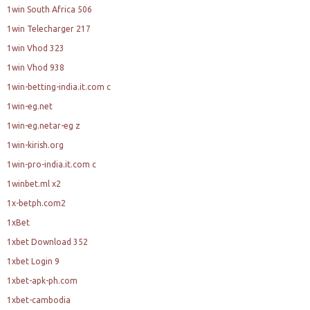
1win South Africa 506
1win Telecharger 217
1win Vhod 323
1win Vhod 938
1win-betting-india.it.com c
1win-eg.net
1win-eg.netar-eg z
1win-kirish.org
1win-pro-india.it.com c
1winbet.ml x2
1x-betph.com2
1xBet
1xbet Download 352
1xbet Login 9
1xbet-apk-ph.com
1xbet-cambodia