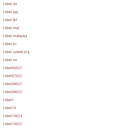
1xbet-dz
1xbet-jap
1xbet-lk1
1xbet-mal
1xbet-malaysia
1xbet-tn
1xbet-uzbek.org
1xbet-vn
1xbet06021
1xbet07023
1xbet08021
1xbet08022
1xbet1
1xbet10
1xbet10024
1xbet10025