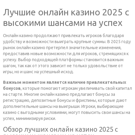
Лучшие онлайн казино 2025 с
высокими шансами на успех
Онлайн казино продолжают привлекать игроков благодаря
удобству и возможности выиграть крупные суммы. В 2025 году
рынок онлайн казино претерпел значительные изменения,
предоставив новые возможности для игроков, стремящихся к
успеху. Выбор подходящей платформы становится важным
шагом, так как от этого зависит не только удовольствие от
игры, но и шанс на успешный исход.
Важным моментом является наличие привлекательных
бонусов
, которые помогают игрокам увеличивать свой капитал
на старте. Многие онлайн казино предлагают бонусы за
регистрацию, депозитные бонусы и фриспины, которые дают
дополнительные шансы на выигрыши. Игроки, выбирающие
казино с выгодными условиями, могут повысить свои шансы на
успех, минимизируя риски.
Обзор лучших онлайн казино 2025 с