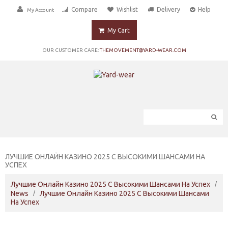
Compare
Wishlist
Delivery
Help
My Account
My Cart
OUR CUSTOMER CARE:
THEMOVEMENT@YARD-WEAR.COM
ЛУЧШИЕ ОНЛАЙН КАЗИНО 2025 С ВЫСОКИМИ ШАНСАМИ НА
УСПЕХ
Лучшие Онлайн Казино 2025 С Высокими Шансами На Успех
News
Лучшие Онлайн Казино 2025 С Высокими Шансами
На Успех