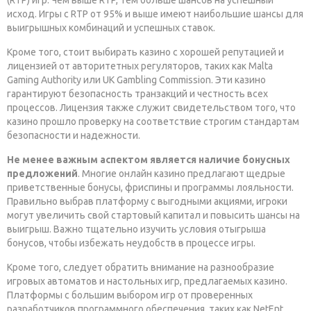
(RTP) игр. Чем выше RTP, тем больше шансов на успешный
исход. Игры с RTP от 95% и выше имеют наибольшие шансы для
выигрышных комбинаций и успешных ставок.
Кроме того, стоит выбирать казино с хорошей репутацией и
лицензией от авторитетных регуляторов, таких как Malta
Gaming Authority или UK Gambling Commission. Эти казино
гарантируют безопасность транзакций и честность всех
процессов. Лицензия также служит свидетельством того, что
казино прошло проверку на соответствие строгим стандартам
безопасности и надежности.
Не менее важным аспектом является наличие бонусных
предложений
. Многие онлайн казино предлагают щедрые
приветственные бонусы, фриспины и программы лояльности.
Правильно выбрав платформу с выгодными акциями, игроки
могут увеличить свой стартовый капитал и повысить шансы на
выигрыш. Важно тщательно изучить условия отыгрыша
бонусов, чтобы избежать неудобств в процессе игры.
Кроме того, следует обратить внимание на разнообразие
игровых автоматов и настольных игр, предлагаемых казино.
Платформы с большим выбором игр от проверенных
разработчиков программного обеспечения, таких как NetEnt,