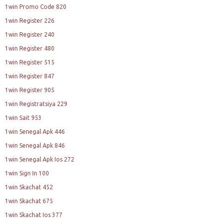
1win Promo Code 820
1win Register 226
1win Register 240
1win Register 480
1win Register 515
1win Register 847
1win Register 905
1win Registratsiya 229
1win Sait 953
1win Senegal Apk 446
1win Senegal Apk 846
1win Senegal Apk Ios 272
1win Sign In 100
1win Skachat 452
1win Skachat 675
1win Skachat Ios 377