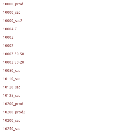
10000_prod
10000_sat
10000_sat2
1000A Z
1000Z
1000Z
1000Z 50-50
1000Z 80-20
10050_sat
10110_sat
10120_sat
10125_sat
10200_prod
10200_prod2
10200_sat
10250_sat