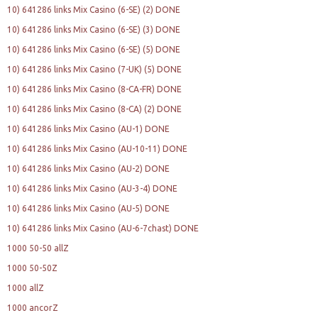
10) 641286 links Mix Casino (6-SE) (2) DONE
10) 641286 links Mix Casino (6-SE) (3) DONE
10) 641286 links Mix Casino (6-SE) (5) DONE
10) 641286 links Mix Casino (7-UK) (5) DONE
10) 641286 links Mix Casino (8-CA-FR) DONE
10) 641286 links Mix Casino (8-CA) (2) DONE
10) 641286 links Mix Casino (AU-1) DONE
10) 641286 links Mix Casino (AU-10-11) DONE
10) 641286 links Mix Casino (AU-2) DONE
10) 641286 links Mix Casino (AU-3-4) DONE
10) 641286 links Mix Casino (AU-5) DONE
10) 641286 links Mix Casino (AU-6-7chast) DONE
1000 50-50 allZ
1000 50-50Z
1000 allZ
1000 ancorZ