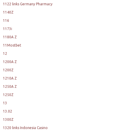
1122 links Germany Pharmacy
1140Z
116
1173i
1180A Z
11Mostbet
12
1200A Z
1200Z
1210A Z
1250A Z
1250Z
13
13.02
1300Z
1320 links Indonesia Casino