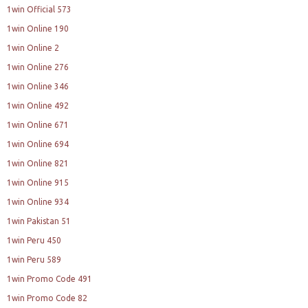
1win Official 573
1win Online 190
1win Online 2
1win Online 276
1win Online 346
1win Online 492
1win Online 671
1win Online 694
1win Online 821
1win Online 915
1win Online 934
1win Pakistan 51
1win Peru 450
1win Peru 589
1win Promo Code 491
1win Promo Code 82