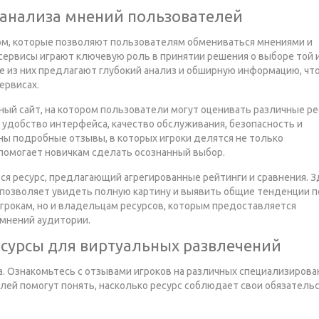
 анализа мнений пользователей
рм, которые позволяют пользователям обмениваться мнениями и
 сервисы играют ключевую роль в принятии решения о выборе той 
 из них предлагают глубокий анализ и обширную информацию, чт
ервисах.
ый сайт, на котором пользователи могут оценивать различные ре
 удобство интерфейса, качество обслуживания, безопасность и
ы подробные отзывы, в которых игроки делятся не только
помогает новичкам сделать осознанный выбор.
я ресурс, предлагающий агрегированные рейтинги и сравнения. З
позволяет увидеть полную картину и выявить общие тенденции п
игрокам, но и владельцам ресурсов, которым предоставляется
мнений аудитории.
сурсы для виртуальных развлечений
. Ознакомьтесь с отзывами игроков на различных специализиров
ей помогут понять, насколько ресурс соблюдает свои обязательс