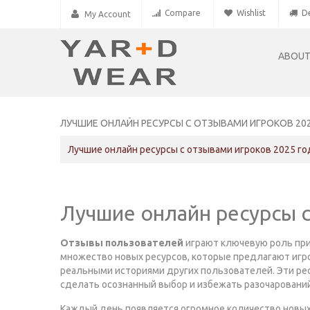
Compare
Wishlist
De
My Account
ABOU
ЛУЧШИЕ ОНЛАЙН РЕСУРСЫ С ОТЗЫВАМИ ИГРОКОВ 20
Лучшие онлайн ресурсы с отзывами игроков 2025 го
Лучшие онлайн ресурсы с
Отзывы пользователей
играют ключевую роль при
множество новых ресурсов, которые предлагают игр
реальными историями других пользователей. Эти ре
сделать осознанный выбор и избежать разочарований
Каждый день появляется огромное количество новых