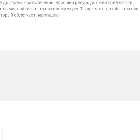
ие доступных развлечений. Хороший ресурс должен предлагать
ель мог найти что-то по своему вкусу. Также важно, чтобы платфо
торый облегчает навигацию.