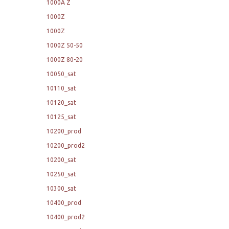
1000A Z
1000Z
1000Z
1000Z 50-50
1000Z 80-20
10050_sat
10110_sat
10120_sat
10125_sat
10200_prod
10200_prod2
10200_sat
10250_sat
10300_sat
10400_prod
10400_prod2