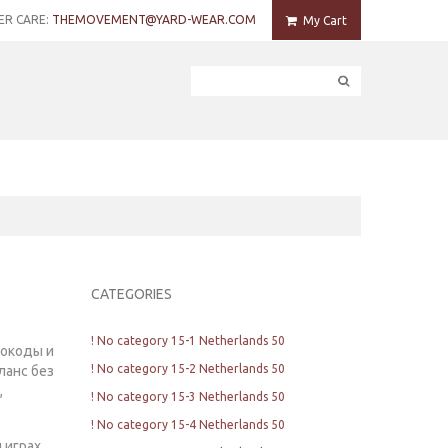
ER CARE:
THEMOVEMENT@YARD-WEAR.COM
My Cart
CATEGORIES
! No category 15-1 Netherlands 50
мокоды и
! No category 15-2 Netherlands 50
ланс без
,
! No category 15-3 Netherlands 50
! No category 15-4 Netherlands 50
 играх