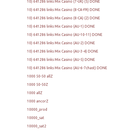
10) 641286 links Mix Casino (7-UK) (5) DONE
10) 641286 links Mix Casino (8-CA-FR) DONE
10) 641286 links Mix Casino (8-CA) (2) DONE
10) 641286 links Mix Casino (AU-1) DONE
10) 641286 links Mix Casino (AU-10-11) DONE
10) 641286 links Mix Casino (AU-2) DONE
10) 641286 links Mix Casino (AU-3-4) DONE
10) 641286 links Mix Casino (AU-5) DONE
10) 641286 links Mix Casino (AU-6-7chast) DONE
1000 50-50 allZ
1000 50-50Z
1000 allZ
1000 ancorZ
10000_prod
10000_sat
10000_sat2