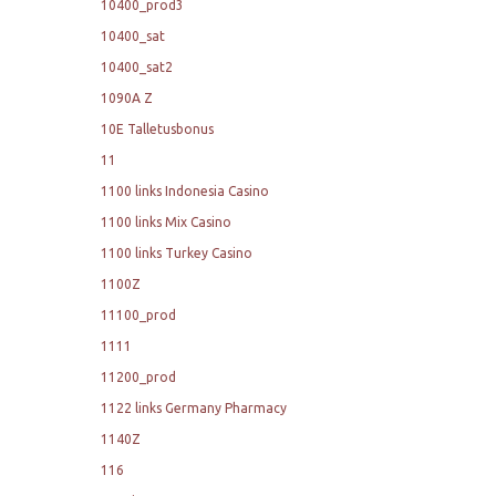
10400_prod3
10400_sat
10400_sat2
1090A Z
10E Talletusbonus
11
1100 links Indonesia Casino
1100 links Mix Casino
1100 links Turkey Casino
1100Z
11100_prod
1111
11200_prod
1122 links Germany Pharmacy
1140Z
116