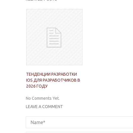
ТЕНДЕНЦИИ РАЗРАБОТКИ
IOS ДЛЯ РАЗРАБОТЧИКОВ В
2026 ГОДУ
No Comments Yet.
LEAVE A COMMENT