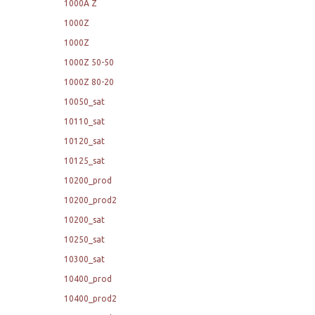
1000A Z
1000Z
1000Z
1000Z 50-50
1000Z 80-20
10050_sat
10110_sat
10120_sat
10125_sat
10200_prod
10200_prod2
10200_sat
10250_sat
10300_sat
10400_prod
10400_prod2