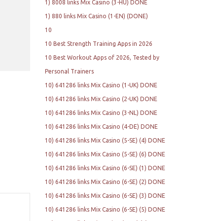
1) 8008 links Mix Casino (3-HU) DONE
1) 880 links Mix Casino (1-EN) (DONE)
10
10 Best Strength Training Apps in 2026
10 Best Workout Apps of 2026, Tested by
Personal Trainers
10) 641286 links Mix Casino (1-UK) DONE
10) 641286 links Mix Casino (2-UK) DONE
10) 641286 links Mix Casino (3-NL) DONE
10) 641286 links Mix Casino (4-DE) DONE
10) 641286 links Mix Casino (5-SE) (4) DONE
10) 641286 links Mix Casino (5-SE) (6) DONE
10) 641286 links Mix Casino (6-SE) (1) DONE
10) 641286 links Mix Casino (6-SE) (2) DONE
10) 641286 links Mix Casino (6-SE) (3) DONE
10) 641286 links Mix Casino (6-SE) (5) DONE