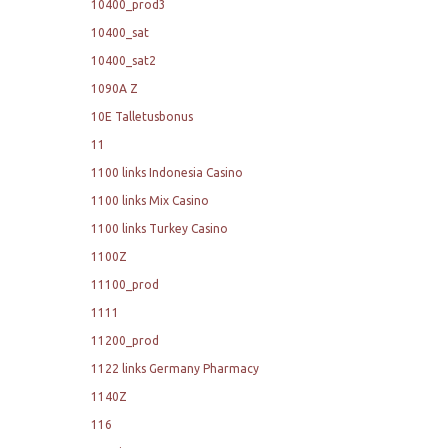
10400_prod3
10400_sat
10400_sat2
1090A Z
10E Talletusbonus
11
1100 links Indonesia Casino
1100 links Mix Casino
1100 links Turkey Casino
1100Z
11100_prod
1111
11200_prod
1122 links Germany Pharmacy
1140Z
116