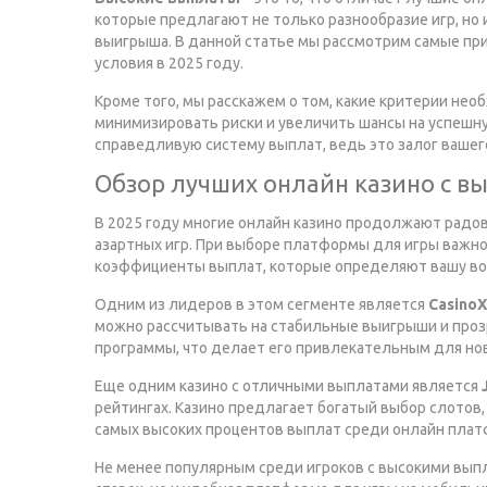
которые предлагают не только разнообразие игр, н
выигрыша. В данной статье мы рассмотрим самые пр
условия в 2025 году.
Кроме того, мы расскажем о том, какие критерии не
минимизировать риски и увеличить шансы на успешну
справедливую систему выплат, ведь это залог вашего
Обзор лучших онлайн казино с в
В 2025 году многие онлайн казино продолжают радо
азартных игр. При выборе платформы для игры важно 
коэффициенты выплат, которые определяют вашу во
Одним из лидеров в этом сегменте является
CasinoX
можно рассчитывать на стабильные выигрыши и прозр
программы, что делает его привлекательным для нов
Еще одним казино с отличными выплатами является
рейтингах. Казино предлагает богатый выбор слотов,
самых высоких процентов выплат среди онлайн плат
Не менее популярным среди игроков с высокими вып