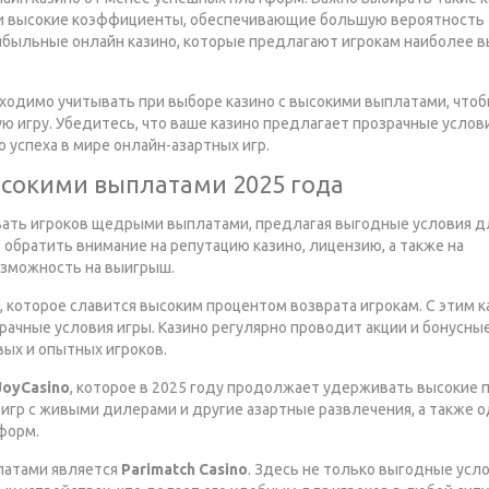
о и высокие коэффициенты, обеспечивающие большую вероятность
ибыльные онлайн казино, которые предлагают игрокам наиболее 
обходимо учитывать при выборе казино с высокими выплатами, что
ю игру. Убедитесь, что ваше казино предлагает прозрачные услов
 успеха в мире онлайн-азартных игр.
ысокими выплатами 2025 года
вать игроков щедрыми выплатами, предлагая выгодные условия д
обратить внимание на репутацию казино, лицензию, а также на
зможность на выигрыш.
, которое славится высоким процентом возврата игрокам. С этим к
ачные условия игры. Казино регулярно проводит акции и бонусны
ых и опытных игроков.
JoyCasino
, которое в 2025 году продолжает удерживать высокие 
 игр с живыми дилерами и другие азартные развлечения, а также о
форм.
латами является
Parimatch Casino
. Здесь не только выгодные усл