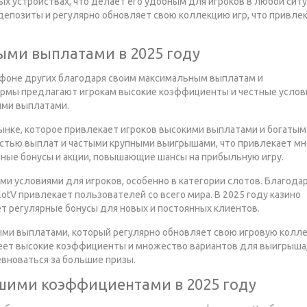
ых устройствах, что делает его удобным для игроков в любой ситу
депозиты и регулярно обновляет свою коллекцию игр, что привле
ыми выплатами в 2025 году
а фоне других благодаря своим максимальным выплатам и
ормы предлагают игрокам высокие коэффициенты и честные услов
ими выплатами.
рынке, которое привлекает игроков высокими выплатами и богатым
ностью выплат и частыми крупными выигрышами, что привлекает м
ные бонусы и акции, повышающие шансы на прибыльную игру.
ми условиями для игроков, особенно в категории слотов. Благода
lotV привлекает пользователей со всего мира. В 2025 году казино
т регулярные бонусы для новых и постоянных клиентов.
ми выплатами, который регулярно обновляет свою игровую колл
меет высокие коэффициенты и множество вариантов для выигрыша,
вноваться за большие призы.
чшими коэффициентами в 2025 году