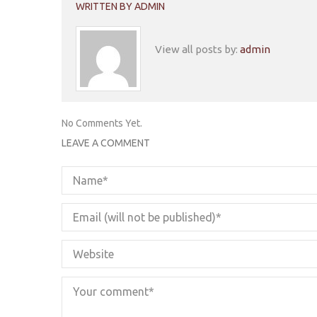
WRITTEN BY
ADMIN
View all posts by:
admin
No Comments Yet.
LEAVE A COMMENT