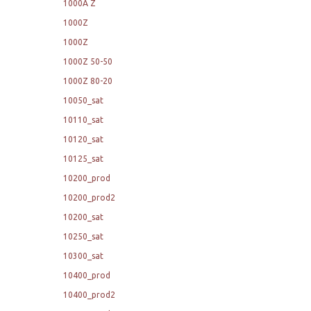
1000A Z
1000Z
1000Z
1000Z 50-50
1000Z 80-20
10050_sat
10110_sat
10120_sat
10125_sat
10200_prod
10200_prod2
10200_sat
10250_sat
10300_sat
10400_prod
10400_prod2